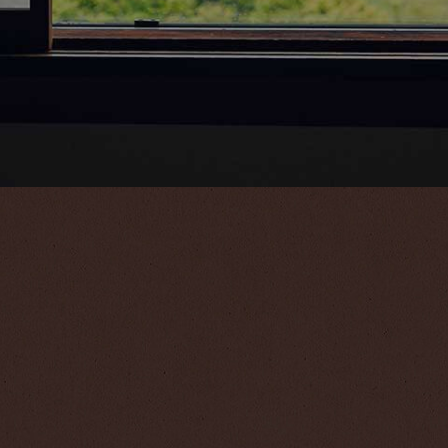
BAR
ー
【Prime Style】大切な記念日にシャンパーニュで乾杯！
バー
予約確
ドラマティックアニバーサリー｜OUT11時,その他特典
（税込）～
31,240
1名様 ￥
（税込）～
お知らせ
お問い合わせ
個人情報保護方
 NOW
公式サイト限定3大予約特典
BENEFITS
JAPANESE
ENGLISH
简体中文
한국
館内利用券１０００円分プレゼント
お土産やドリンクなど、館内で便利に使える利用券。
※１泊2食付きのご予約に限ります。（1室に付1枚）