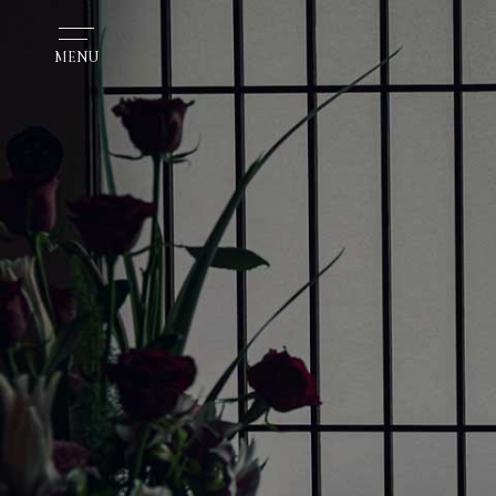
MENU
RECOMMENDE
おすすめご宿泊プラン
｜OUT11時,その他特典～優
【Prime Style】ワンランク上のディナー”ス