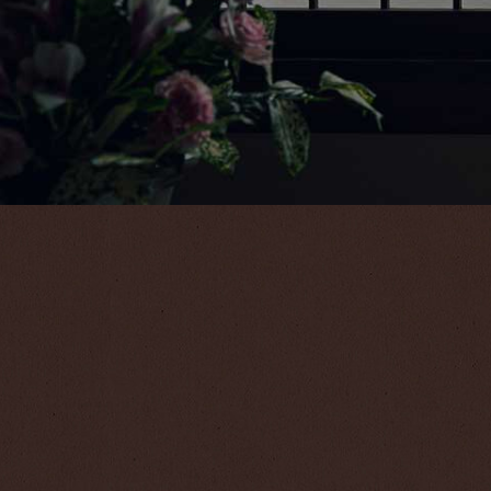
レックファスト
レ”と特別なステイ｜OUT11時,その他特典
17,710
25,960
名様 ￥
（税込）～
1名様 ￥
BOOK
最安値保証
公式サイトからの予約が最もお得です。