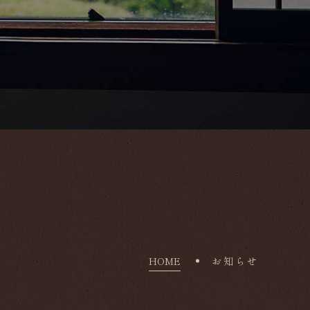
”スペチャーレ”と特別なステイ｜OUT11時,その他特典
雅な朝のひとと
認
予約変更
予約キャンセル
マイページログイン
24,860
1名様 ￥
（税込）～
TEL.
0954-43-0333
針
事前カード決済で入浴剤プレゼント
WEB上でカード決済をすると、
１部屋につき 1つ「入浴剤」プレゼント。
HOME
お知らせ