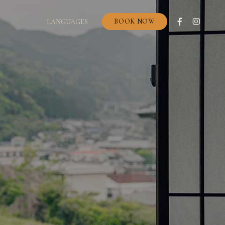
BOOK NOW
LANGUAGES
SEARCH
空室検索
ILITIES
館内施設
クイン
日付未定
TERNOON TEA
アフタヌーンティー
宿泊数
部屋数
CESS
アクセス
名
泊
室
ご宿泊プラン一覧
Prime Style】夕食20：30限定｜ワンランク上のディナ
【Prime Sty