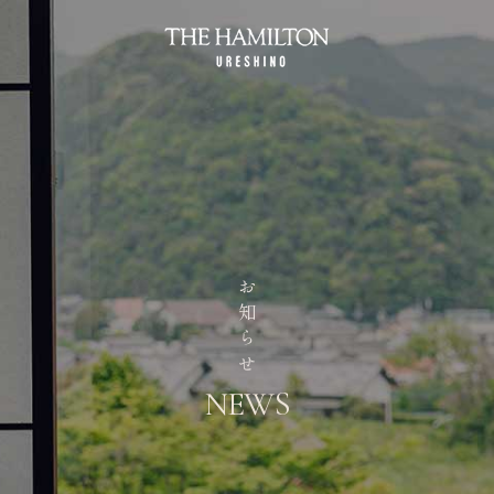
D
HOME
FAC
ホーム
チェッ
CUISINE
AF
料理
お知らせ
人数
HOTSPA
AC
温泉
NEWS
ROOMS
客室
ペチャー
【